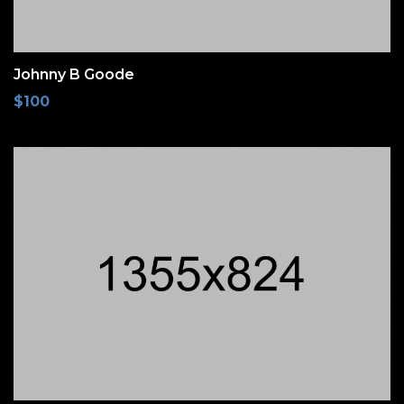
Johnny B Goode
$
100