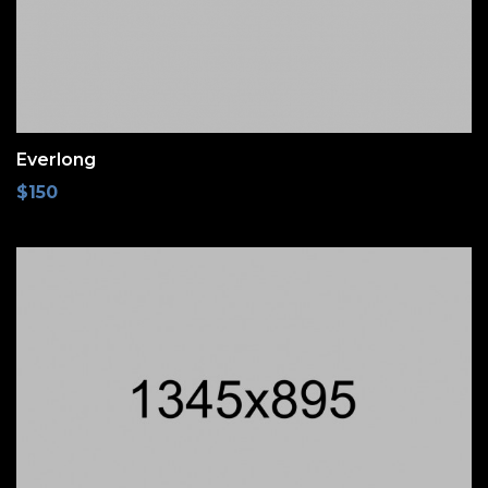
Everlong
$
150