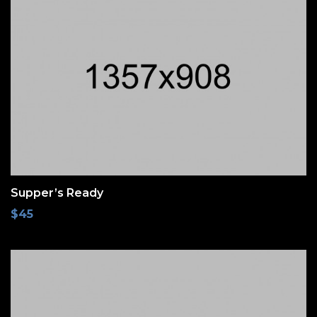
Supper’s Ready
$
45