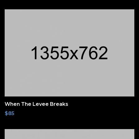
When The Levee Breaks
$
85